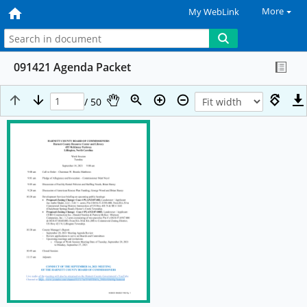
More
My WebLink
091421 Agenda Packet
/ 50