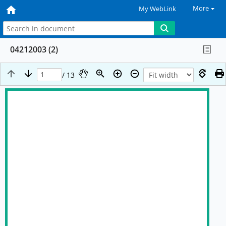
More
My WebLink
04212003 (2)
/ 13