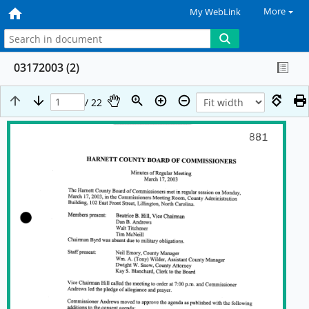
More
My WebLink
03172003 (2)
/ 22